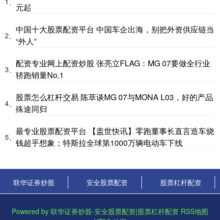
1、
元起
中国十大股票配资平台 中国车企出海，别把外资供应链当
2、
“外人”
配资专业网上配资炒股 张亮立FLAG：MG 07要做全行业
3、
轿跑销量No.1
股票怎么杠杆交易 陈萃谈MG 07与MONA L03，好的产品
4、
殊途同归
最专业股票配资平台 【盖世快讯】零跑董事长直言造车烧
5、
钱超乎想象；特斯拉全球第1000万辆电动车下线
联华证券炒股
安全股票配资
股票杠杆配资
Powered by
联华证券炒股-安全股票配资|股票杠杆配资
RSS地图