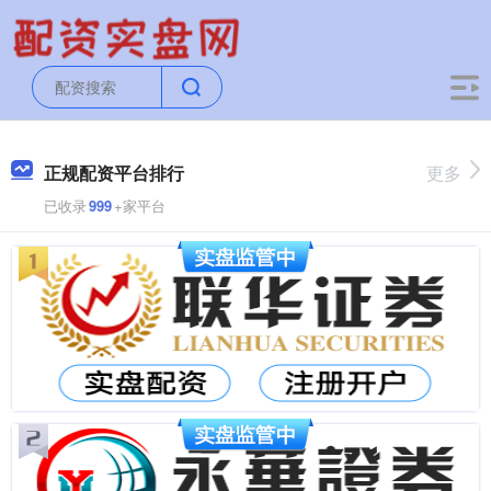
正规配资平台排行
更多
已收录
999
+家平台