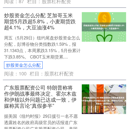
阅读：
87
栏目：
股票杠杆配资
炒股资金怎么分配 芝加哥玉米
期货5月跌超5.8%，小麦期货跌
超4.1%，大豆油涨4%
周五（5月29日）纽约尾盘炒股资金怎么
分配，彭博谷物分类指数跌1.59%，报
31.1343点，本周累跌3.15%，5月份累计
下跌3.85%。 CBOT玉米期货累....
炒股资金怎么分配
阅读：
100
栏目：
股票杠杆配资
广东股票配资公司 特朗普称将
作伊朗战事最终决定、霍尔木兹
和伊核以外问题已达成一致，伊
媒称其言论“真假参半”
据美国《纽约时报》29日援引一名不愿
透露姓名的政府高级官员的话报道广东
股票配资公司广东股票配资公司，美国