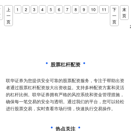
首
上
1
2
3
4
5
6
7
8
9
10
11
下
末
页
一
一
页
页
页
股票杠杆配资
联华证券为您提供安全可靠的股票配资服务，专注于帮助出资
者通过股票杠杆配资放大出资收益。支持多种配资方案和灵活
的杠杆比例。联华证券拥有严格的风控系统和资金管理措施，
确保每一笔交易的安全与透明。通过我们的平台，您可以轻松
进行股票交易，实时查看市场行情，快速执行交易操作。
热点关注