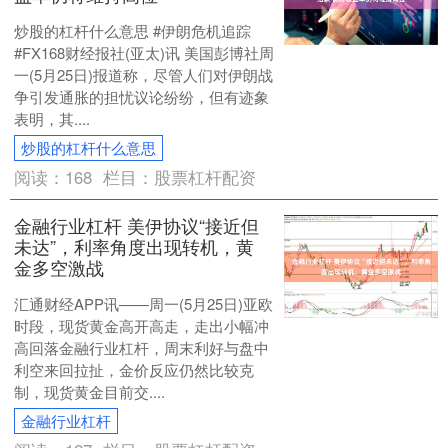
炒股的杠杆什么意思 #伊朗危机追踪
#FX168财经报社(亚太)讯 美国彭博社周
一(5月25日)报道称，尽管人们对伊朗战
争引发通胀的担忧议论纷纷，但有迹象
表明，其....
炒股的杠杆什么意思
阅读：
168
栏目：
股票杠杆配资
金融行业杠杆 美伊协议“接近但
未达”，利率角度出现转机，黄
金多空激战
汇通财经APP讯——周一(5月25日)亚欧
时段，现货黄金高开高走，走出小幅冲
高回落金融行业杠杆，周末利好与盘中
利空来回拉扯，金价反应仍然比较克
制，现货黄金目前交....
金融行业杠杆