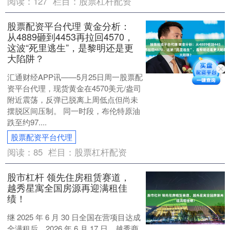
阅读：
127
栏目：
股票杠杆配资
股票配资平台代理 黄金分析：
从4889砸到4453再拉回4570，
这波“死里逃生”，是黎明还是更
大陷阱？
汇通财经APP讯——5月25日周一股票配
资平台代理，现货黄金在4570美元/盎司
附近震荡，反弹已脱离上周低点但尚未
摆脱区间压制。 同一时段，布伦特原油
跌至约97....
股票配资平台代理
阅读：
85
栏目：
股票杠杆配资
股市杠杆 领先住房租赁赛道，
越秀星寓全国房源再迎满租佳
绩！
继 2025 年 6 月 30 日全国在营项目达成
全满租后，2026 年 6 月 17 日，越秀商