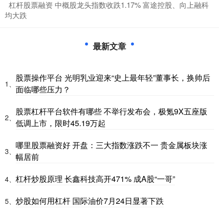
​杠杆股票融资 中概股龙头指数收跌1.17% 富途控股、向上融科
均大跌
最新文章
股票操作平台 光明乳业迎来“史上最年轻”董事长，换帅后
1、
面临哪些压力？
股票杠杆平台软件有哪些 不举行发布会，极氪9X五座版
2、
低调上市，限时45.19万起
哪里股票融资好 开盘：三大指数涨跌不一 贵金属板块涨
3、
幅居前
杠杆炒股原理 长鑫科技高开471% 成A股“一哥”
4、
炒股如何用杠杆 国际油价7月24日显著下跌
5、