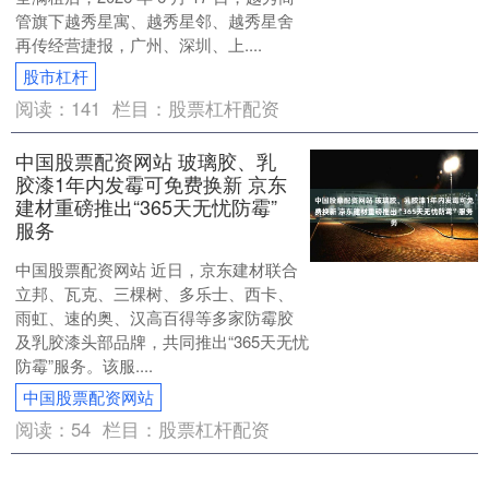
管旗下越秀星寓、越秀星邻、越秀星舍
再传经营捷报，广州、深圳、上....
股市杠杆
阅读：
141
栏目：
股票杠杆配资
中国股票配资网站 玻璃胶、乳
胶漆1年内发霉可免费换新 京东
建材重磅推出“365天无忧防霉”
服务
中国股票配资网站 近日，京东建材联合
立邦、瓦克、三棵树、多乐士、西卡、
雨虹、速的奥、汉高百得等多家防霉胶
及乳胶漆头部品牌，共同推出“365天无忧
防霉”服务。该服....
中国股票配资网站
阅读：
54
栏目：
股票杠杆配资