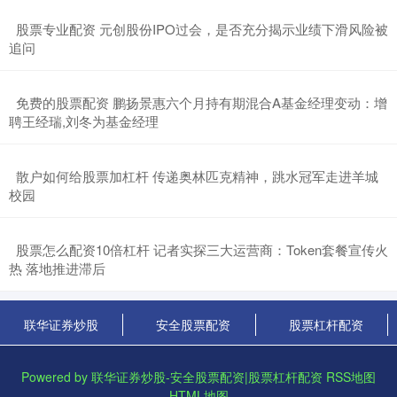
​股票专业配资 元创股份IPO过会，是否充分揭示业绩下滑风险被
追问
​免费的股票配资 鹏扬景惠六个月持有期混合A基金经理变动：增
聘王经瑞,刘冬为基金经理
​散户如何给股票加杠杆 传递奥林匹克精神，跳水冠军走进羊城
校园
​股票怎么配资10倍杠杆 记者实探三大运营商：Token套餐宣传火
热 落地推进滞后
联华证券炒股
安全股票配资
股票杠杆配资
Powered by
联华证券炒股-安全股票配资|股票杠杆配资
RSS地图
HTML地图