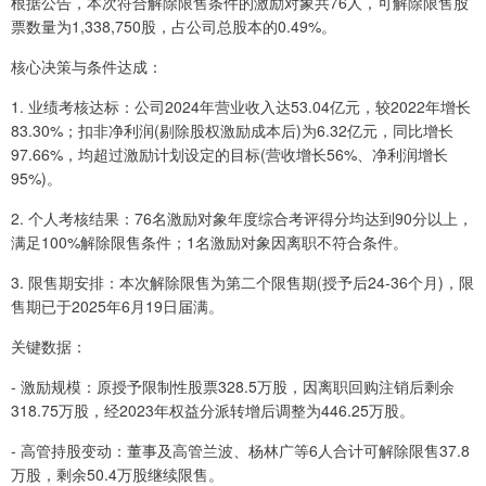
根据公告，本次符合解除限售条件的激励对象共76人，可解除限售股
票数量为1,338,750股，占公司总股本的0.49%。
核心决策与条件达成：
1. 业绩考核达标：公司2024年营业收入达53.04亿元，较2022年增长
83.30%；扣非净利润(剔除股权激励成本后)为6.32亿元，同比增长
97.66%，均超过激励计划设定的目标(营收增长56%、净利润增长
95%)。
2. 个人考核结果：76名激励对象年度综合考评得分均达到90分以上，
满足100%解除限售条件；1名激励对象因离职不符合条件。
3. 限售期安排：本次解除限售为第二个限售期(授予后24-36个月)，限
售期已于2025年6月19日届满。
关键数据：
- 激励规模：原授予限制性股票328.5万股，因离职回购注销后剩余
318.75万股，经2023年权益分派转增后调整为446.25万股。
- 高管持股变动：董事及高管兰波、杨林广等6人合计可解除限售37.8
万股，剩余50.4万股继续限售。