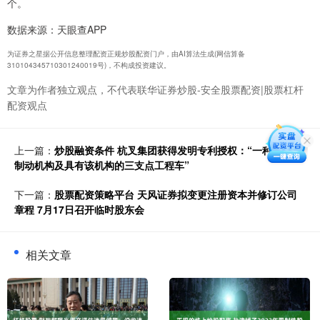
个。
数据来源：天眼查APP
为证券之星据公开信息整理配资正规炒股配资门户，由AI算法生成(网信算备
310104345710301240019号)，不构成投资建议。
文章为作者独立观点，不代表联华证券炒股-安全股票配资|股票杠杆
配资观点
上一篇：
炒股融资条件 杭叉集团获得发明专利授权：“一种转向轮
制动机构及具有该机构的三支点工程车”
下一篇：
股票配资策略平台 天风证券拟变更注册资本并修订公司
章程 7月17日召开临时股东会
相关文章