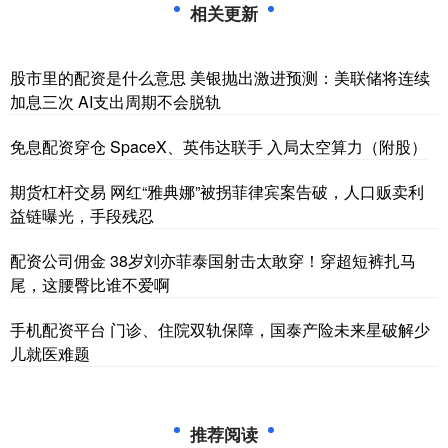
相关更新
股市里的配资是什么意思 美银抛出激进预测：美联储将连续
加息三次 AI支出周期不会脱轨
免息配资穿仓 SpaceX、英伟达联手 入局太空算力（附股）
期货杠杆交易 网红“雅典娜”被拐菲律宾案告破，人口贩卖利
益链曝光，手段残忍
配资公司佣金 38岁刘亦菲泰国射击太敢穿！穿超短裤扎马
尾，这腰臀比谁不爱啊
手机配资平台 门诊、住院双轨保障，国泰产险未来星破解少
儿就医难题
推荐阅读