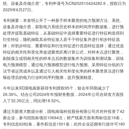
统、设备及存储介质”，专利申请号为CN202510424282.6，授权日为
2025年6月27日。
专利摘要：本发明公开了一种基于样本聚类的电力预测方法、系统、
设备及存储介质，获取电力系统历史样本的时间序列数据集，进行预
处理并提取基础特征，从基础特征中选择重要特征进行特征构造得到
衍生特征，随机抽取其余特征放入若干子特征集并进行初步特征选
择；对初步特征、重要特征和衍生特征进行优选特征选择；通过优选
特征的相关性和变化率改进聚类距离计算公式，对样本点进行聚类，
剔除孤立或弱相关性的样本点后的数据集作为训练集和测试集，训练
电力预测模型，通过电力预测模型进行电力预测。采用特征分组的方
法节省运营成本以及通过引入相关性和变化率的样本聚类算法进行降
噪处理后的电力行业时间序列预测，提升预测精度。
今年以来XD国电南新获得专利授权95个，较去年同期减少了
26.36%。结合公司2024年年报财务数据，2024年公司在研发方面投
入了32.35亿元，同比增18.52%。
通过天眼查大数据分析，国电南瑞科技股份有限公司共对外投资了42
家企业，参与招投标项目10694次；财产线索方面有商标信息19条，
专利信息6282条，著作权信息1501条；此外企业还拥有行政许可180