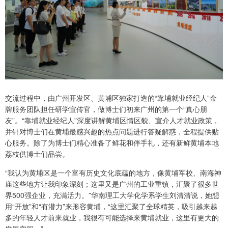
交流过程中，由广州开发区、黄埔区独家打造的“靠埔就业经纪人”金
牌服务团队担任研学宣传官，做博士们初来广州的第一个“真心朋
友”。“靠埔就业经纪人”深度讲解黄埔区情区貌、宣介人才就业政策，
并针对博士们在黄埔最感兴趣的热点问题进行答疑解惑，全程提供贴
心服务。除了为博士们精心准备了鲜花和伴手礼，还有新鲜黄埔本地
荔枝供博士们品尝。
“我认为黄埔区是一个富有历史文化底蕴的地方，像黄埔军校、南海神
庙这些地方让我印象深刻；这里又是广州的工业重镇，汇聚了很多世
界500强企业，充满活力。”华南理工大学化学系学生刘清清说，她想
用“开放”和“有潜力”来形容黄埔，“这里汇聚了全球精英，吸引越来越
多的年轻人才前来就业，我很有可能选择来黄埔就业，这里有更大的