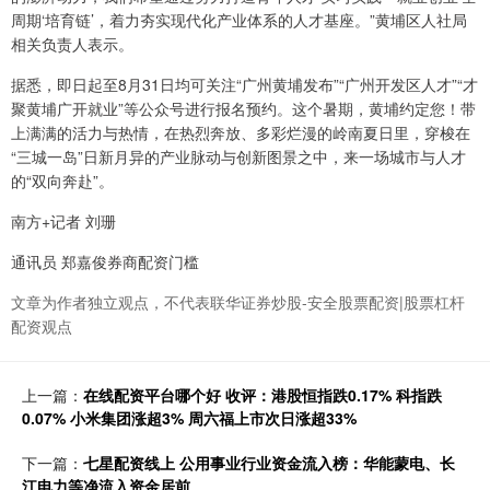
周期‘培育链’，着力夯实现代化产业体系的人才基座。”黄埔区人社局
相关负责人表示。
据悉，即日起至8月31日均可关注“广州黄埔发布”“广州开发区人才”“才
聚黄埔广开就业”等公众号进行报名预约。这个暑期，黄埔约定您！带
上满满的活力与热情，在热烈奔放、多彩烂漫的岭南夏日里，穿梭在
“三城一岛”日新月异的产业脉动与创新图景之中，来一场城市与人才
的“双向奔赴”。
南方+记者 刘珊
通讯员 郑嘉俊券商配资门槛
文章为作者独立观点，不代表联华证券炒股-安全股票配资|股票杠杆
配资观点
上一篇：
在线配资平台哪个好 收评：港股恒指跌0.17% 科指跌
0.07% 小米集团涨超3% 周六福上市次日涨超33%
下一篇：
七星配资线上 公用事业行业资金流入榜：华能蒙电、长
江电力等净流入资金居前