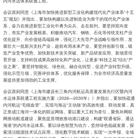
内河水运体系联通工程。
会议原则同意《上海市加快推进新型工业化构建现代化产业体系“十五
五”规划》并指出，要加快构建以先进制造业为骨干的现代化产业体
系，奋力在推进新型工业化中勇为尖兵、走在前列。要坚持双向发
力，夯实产业发展根基。积极推动汽车、钢铁、石化等传统支柱产业
优化提升、向价值链高端延伸，强化三大先导产业战略引领作用，发
展壮大一批新兴支柱产业，超前布局未来产业。要坚持创新引领，锻
造产业竞争优势。加快新技术攻关突破、新产品研发应用、新场景培
育开放，支持科技成果高效转化和产业化，让更多“科技之花”结出“产
业之果”。要坚持智能化、绿色化、融合化转型，促进产业转型升级。
强化示范引领，完善评价体系，优化服务保障，为全市经济高质量发
展提供更加强劲的工业支撑。
会议原则同意《上海市建设长三角内河航运高质量发展先行区暨内河
水运体系联通工程实施方案（2026—2030年）》并指出，要加快疏通
内河航运“毛细血管”，实现与海运“主动脉”的高效衔接、联动发展，真
正形成江海河一体化的联运网络。要以重大工程为牵引，聚焦补网联
网推动航道建设，聚焦提质增效推动港口建设，构建“联通省际、通达
海港”的内河水运体系。要以绿色智慧为动力，坚持绿色低碳发展，探
索清洁能源技术试点应用，强化数字技术赋能，实现“一次申报、全域