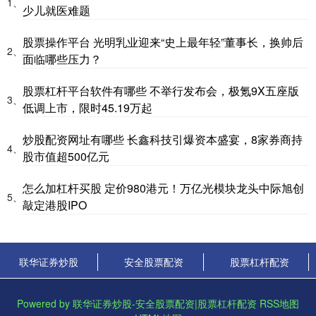
1、
少儿就医难题
股票操作平台 光明乳业迎来“史上最年轻”董事长，换帅后
2、
面临哪些压力？
股票杠杆平台软件有哪些 不举行发布会，极氪9X五座版
3、
低调上市，限时45.19万起
炒股配资网址有哪些 长鑫科技引爆资本盛宴，8家券商持
4、
股市值超500亿元
怎么加杠杆买股 定价980港元！万亿光模块龙头中际旭创
5、
敲定港股IPO
联华证券炒股
安全股票配资
股票杠杆配资
Powered by
联华证券炒股-安全股票配资|股票杠杆配资
RSS地图