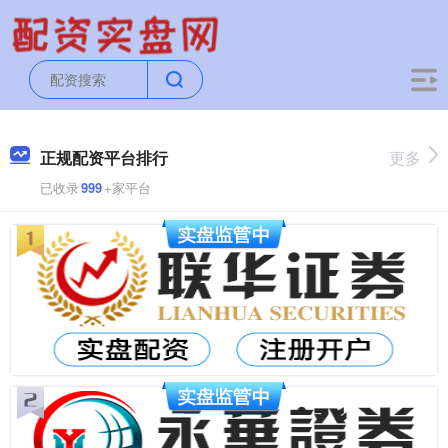
正规配资平台排行
更多
已收录
999
+家平台