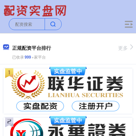
正规配资平台排行
更多
已收录
999
+家平台