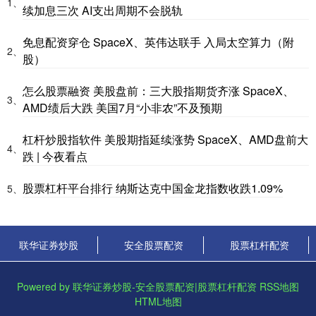
1、
续加息三次 AI支出周期不会脱轨
免息配资穿仓 SpaceX、英伟达联手 入局太空算力（附
2、
股）
怎么股票融资 美股盘前：三大股指期货齐涨 SpaceX、
3、
AMD绩后大跌 美国7月“小非农”不及预期
杠杆炒股指软件 美股期指延续涨势 SpaceX、AMD盘前大
4、
跌 | 今夜看点
股票杠杆平台排行 纳斯达克中国金龙指数收跌1.09%
5、
联华证券炒股
安全股票配资
股票杠杆配资
Powered by
联华证券炒股-安全股票配资|股票杠杆配资
RSS地图
HTML地图