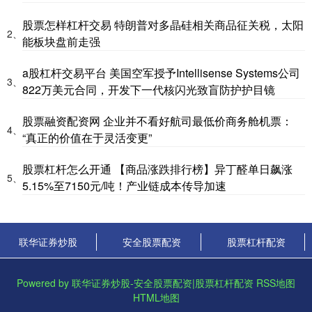
股票怎样杠杆交易 特朗普对多晶硅相关商品征关税，太阳
2、
能板块盘前走强
a股杠杆交易平台 美国空军授予Intellisense Systems公司
3、
822万美元合同，开发下一代核闪光致盲防护护目镜
股票融资配资网 企业并不看好航司最低价商务舱机票：
4、
“真正的价值在于灵活变更”
股票杠杆怎么开通 【商品涨跌排行榜】异丁醛单日飙涨
5、
5.15%至7150元/吨！产业链成本传导加速
联华证券炒股
安全股票配资
股票杠杆配资
Powered by
联华证券炒股-安全股票配资|股票杠杆配资
RSS地图
HTML地图