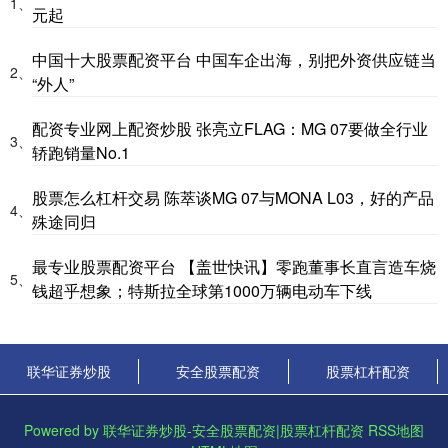
1、
元起
中国十大股票配资平台 中国车企出海，别把外资供应链当
2、
“外人”
配资专业网上配资炒股 张亮立FLAG：MG 07要做全行业
3、
轿跑销量No.1
股票怎么杠杆交易 陈萃谈MG 07与MONA L03，好的产品
4、
殊途同归
最专业股票配资平台 【盖世快讯】零跑董事长直言造车烧
5、
钱超乎想象；特斯拉全球第1000万辆电动车下线
联华证券炒股
安全股票配资
股票杠杆配资
Powered by
联华证券炒股-安全股票配资|股票杠杆配资
RSS地图