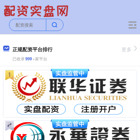
正规配资平台排行
更多
已收录
999
+家平台