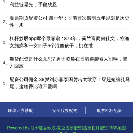
1、
利益链曝光，手段残忍
股票期货配资公司 谢小华：香港首次编制五年规划是历史
2、
性一步
杠杆炒股app哪个最靠谱 1873年，荷兰富商何仕文，将渔
3、
女施娣和一女四子5个混血孩子，扔在维
期货配资是什么意思? 男子凌晨在香港遇袭被人割喉，警
4、
方回应
配资公司佣金 38岁刘亦菲泰国射击太敢穿！穿超短裤扎马
5、
尾，这腰臀比谁不爱啊
联华证券炒股
安全股票配资
股票杠杆配资
Powered by
联华证券炒股-安全股票配资|股票杠杆配资
RSS地图