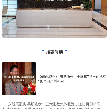
推荐阅读
10倍配资公司 粤黔协作，全球每7把吉他就有
1把来自贵州正安
​广东股票配资 美股收盘：三大指数集体收涨，道指再创新高！
芯片股爆发，高通涨超11%；富途控股、老虎证券重挫逾20%