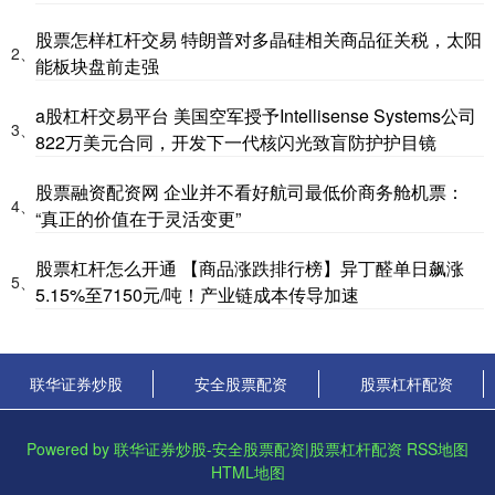
股票怎样杠杆交易 特朗普对多晶硅相关商品征关税，太阳
2、
能板块盘前走强
a股杠杆交易平台 美国空军授予Intellisense Systems公司
3、
822万美元合同，开发下一代核闪光致盲防护护目镜
股票融资配资网 企业并不看好航司最低价商务舱机票：
4、
“真正的价值在于灵活变更”
股票杠杆怎么开通 【商品涨跌排行榜】异丁醛单日飙涨
5、
5.15%至7150元/吨！产业链成本传导加速
联华证券炒股
安全股票配资
股票杠杆配资
Powered by
联华证券炒股-安全股票配资|股票杠杆配资
RSS地图
HTML地图