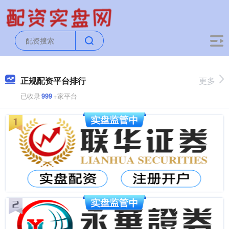
正规配资平台排行
更多
已收录
999
+家平台